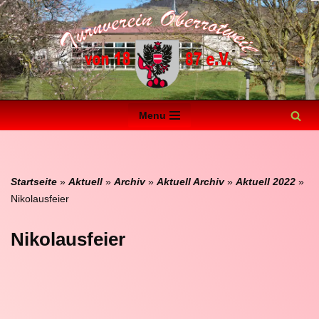
Zum
Inhalt
springen
Menu
Startseite
»
Aktuell
»
Archiv
»
Aktuell Archiv
»
Aktuell 2022
»
Nikolausfeier
Nikolausfeier